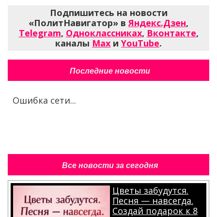
Подпишитесь на новости
«ПолитНавигатор» в
Яндекс.Дзен
,
Telegram
,
Одноклассниках
,
Вконтакте
,
каналы
Max
и
YouTube
.
Последние новости
Ошибка сети...
Все новости за сегодня
Цветы забудутся.
Песня — навсегда.
Создай подарок к 8