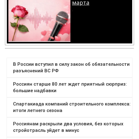
марта
.