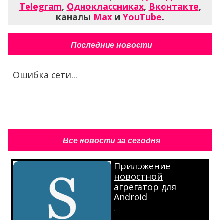
Telegram
,
Одноклассниках
,
Вконтакте
,
каналы
Max
и
YouTube
.
Последние новости
Ошибка сети...
Все новости за сегодня
Приложение
новостной
агрегатор для
Android
.