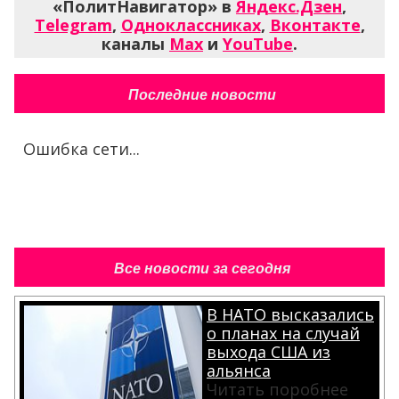
«ПолитНавигатор» в
Яндекс.Дзен
,
Telegram
,
Одноклассниках
,
Вконтакте
,
каналы
Max
и
YouTube
.
Последние новости
Ошибка сети...
Все новости за сегодня
В НАТО высказались
о планах на случай
выхода США из
альянса
Читать поробнее