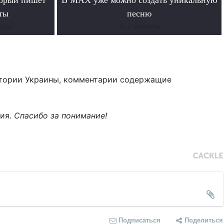
ты
песню
енд!
За 2 минуты
тории Украины, комментарии содержащие
ния.
Спасибо за понимание!
Подписаться
Поделиться