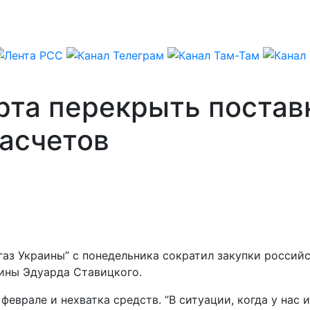
рта перекрыть поставк
расчетов
газ Украины” с понедельника сократил закупки российск
аины Эдуарда Ставицкого.
феврале и нехватка средств. “В ситуации, когда у нас