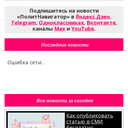
Подпишитесь на новости
«ПолитНавигатор» в
Яндекс.Дзен
,
Telegram
,
Одноклассниках
,
Вконтакте
,
каналы
Max
и
YouTube
.
Последние новости
Ошибка сети...
Все новости за сегодня
Как опубликовать
статью в СМИ
бесплатно.