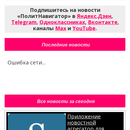
Подпишитесь на новости
«ПолитНавигатор» в
Яндекс.Дзен
,
Telegram
,
Одноклассниках
,
Вконтакте
,
каналы
Max
и
YouTube
.
Последние новости
Ошибка сети...
Все новости за сегодня
Приложение
новостной
агрегатор для