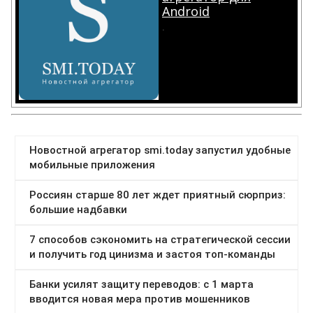
Android
.