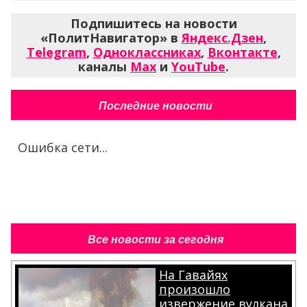
Подпишитесь на новости
«ПолитНавигатор» в
Яндекс.Дзен
,
Telegram
,
Одноклассниках
,
Вконтакте
,
каналы
Max
и
YouTube
.
Последние новости
Ошибка сети...
Все новости за сегодня
На Гавайях
произошло
извержение вулкана