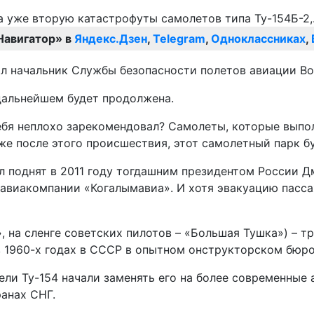
Навигатор» в
Яндекс.Дзен
,
Telegram
,
Одноклассниках
,
ил начальник Службы безопасности полетов авиации В
 дальнейшем будет продолжена.
ебя неплохо зарекомендовал? Самолеты, которые выпо
же после этого происшествия, этот самолетный парк бу
ыл поднят в 2011 году тогдашним президентом России 
авиакомпании «Когалымавиа». И хотя эвакуацию пасса
», на сленге советских пилотов – «Большая Тушка») – 
в 1960-х годах в СССР в опытном онструкторском бюро
ели Ту-154 начали заменять его на более современные 
ранах СНГ.