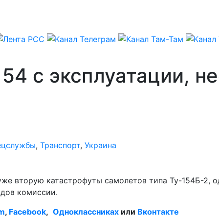
154 с эксплуатации, н
ецслужбы
,
Транспорт
,
Украина
 уже вторую катастрофуты самолетов типа Ту-154Б-2, 
одов комиссии.
am
,
Facebook
,
Одноклассниках
или
Вконтакте