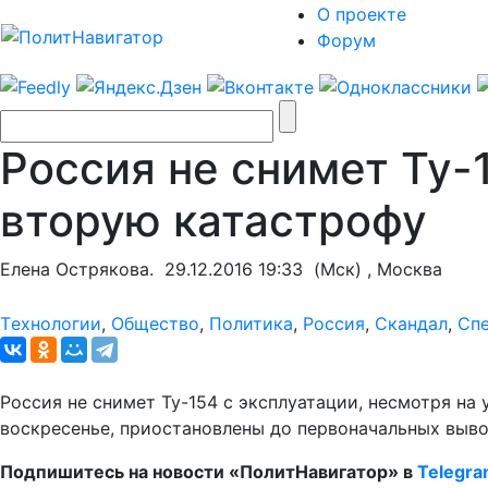
О проекте
Форум
Россия не снимет Ту-
вторую катастрофу
Елена Острякова.
29.12.2016 19:33
(Мск) , Москва
Tехнологии
,
Общество
,
Политика
,
Россия
,
Скандал
,
Сп
Россия не снимет Ту-154 с эксплуатации, несмотря на
воскресенье, приостановлены до первоначальных выв
Подпишитесь на новости «ПолитНавигатор» в
Telegr