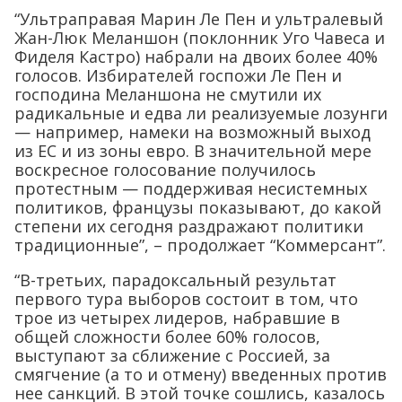
“Ультраправая Марин Ле Пен и ультралевый
Жан-Люк Меланшон (поклонник Уго Чавеса и
Фиделя Кастро) набрали на двоих более 40%
голосов. Избирателей госпожи Ле Пен и
господина Меланшона не смутили их
радикальные и едва ли реализуемые лозунги
— например, намеки на возможный выход
из ЕС и из зоны евро. В значительной мере
воскресное голосование получилось
протестным — поддерживая несистемных
политиков, французы показывают, до какой
степени их сегодня раздражают политики
традиционные”, – продолжает “Коммерсант”.
“В-третьих, парадоксальный результат
первого тура выборов состоит в том, что
трое из четырех лидеров, набравшие в
общей сложности более 60% голосов,
выступают за сближение с Россией, за
смягчение (а то и отмену) введенных против
нее санкций. В этой точке сошлись, казалось