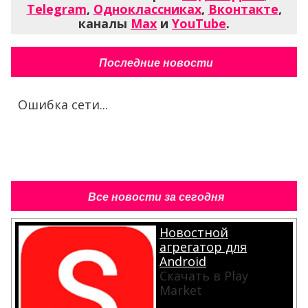
Telegram
,
Одноклассниках
,
Вконтакте
,
каналы
Max
и
YouTube
.
Последние новости
Ошибка сети...
Все новости за сегодня
Новостной
агрегатор для
Android
Скачать в Play
Market