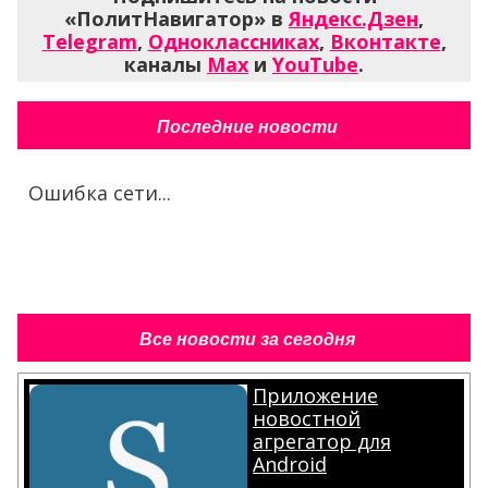
«ПолитНавигатор» в
Яндекс.Дзен
,
Telegram
,
Одноклассниках
,
Вконтакте
,
каналы
Max
и
YouTube
.
Последние новости
Ошибка сети...
Все новости за сегодня
Приложение
новостной
агрегатор для
Android
.