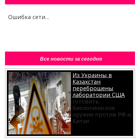
Ошибка сети...
Все новости за сегодня
Из Украины в
Казахстан
переброшены
лаборатории США
готовить
биологическое
оружие против РФ и
Китая