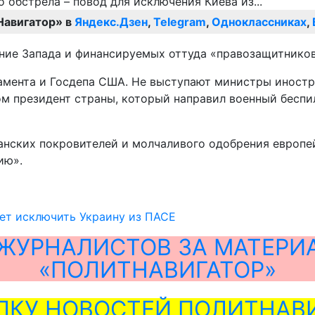
Навигатор» в
Яндекс.Дзен
,
Telegram
,
Одноклассниках
,
ние Запада и финансируемых оттуда «правозащитников
амента и Госдепа США. Не выступают министры иностр
м президент страны, который направил военный беспи
еанских покровителей и молчаливого одобрения европе
ию».
ет исключить Украину из ПАСЕ
ЖУРНАЛИСТОВ ЗА МАТЕРИ
«ПОЛИТНАВИГАТОР»
ЛКУ НОВОСТЕЙ ПОЛИТНАВИ