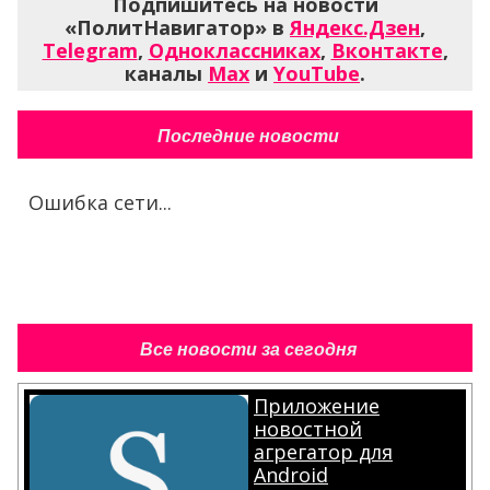
Подпишитесь на новости
«ПолитНавигатор» в
Яндекс.Дзен
,
Telegram
,
Одноклассниках
,
Вконтакте
,
каналы
Max
и
YouTube
.
Последние новости
Ошибка сети...
Все новости за сегодня
Приложение
новостной
агрегатор для
Android