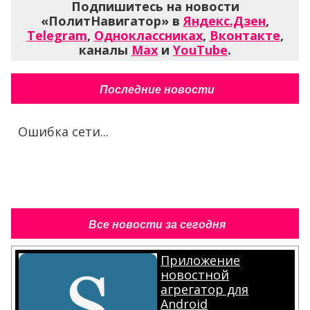
Подпишитесь на новости
«ПолитНавигатор» в
Яндекс.Дзен
,
Telegram
,
Одноклассниках
,
Вконтакте
,
каналы
Max
и
YouTube
.
Последние новости
Ошибка сети...
Все новости за сегодня
Приложение
новостной
агрегатор для
Android