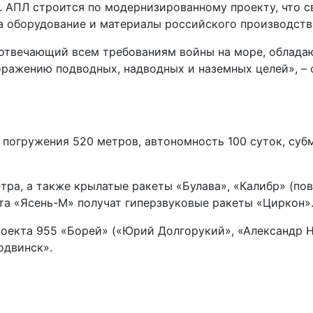
. АПЛ строится по модернизированному проекту, что с
а оборудование и материалы российского производств
 отвечающий всем требованиям войны на море, облад
поражению подводных, надводных и наземных целей», 
 погружения 520 метров, автономность 100 суток, субм
ра, а также крылатые ракеты «Булава», «Калибр» (по
кта «Ясень-М» получат гиперзвуковые ракеты «Циркон»
оекта 955 «Борей» («Юрий Долгорукий», «Александр Н
одвинск».