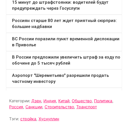
Категории:
Дзен
,
Индия
,
Китай
,
Общество
,
Политика
,
Россия
,
Санкции
,
Строительство
,
Транспорт
Тэги:
стройка
,
Хуснуллин