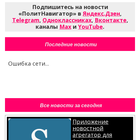
Подпишитесь на новости
«ПолитНавигатор» в
Яндекс.Дзен
,
Telegram
,
Одноклассниках
,
Вконтакте
,
каналы
Max
и
YouTube
.
Последние новости
Ошибка сети...
Все новости за сегодня
Приложение
новостной
агрегатор для