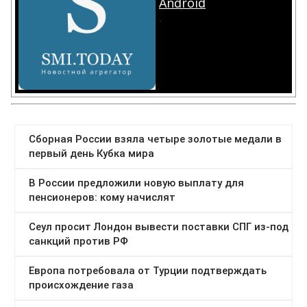
Android
.