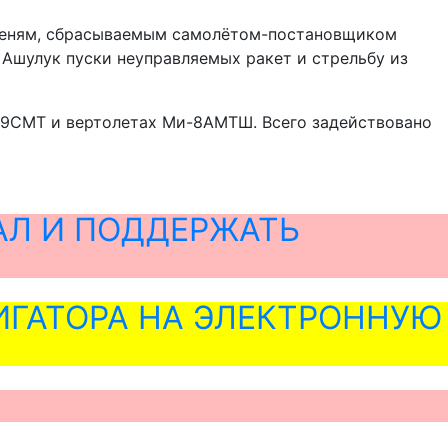
ишеням, сбрасываемым самолётом-постановщиком
 Ашулук пуски неуправляемых ракет и стрельбу из
29СМТ и вертолетах Ми-8АМТШ. Всего задействовано
АЛ И ПОДДЕРЖАТЬ
ГАТОРА НА ЭЛЕКТРОННУЮ