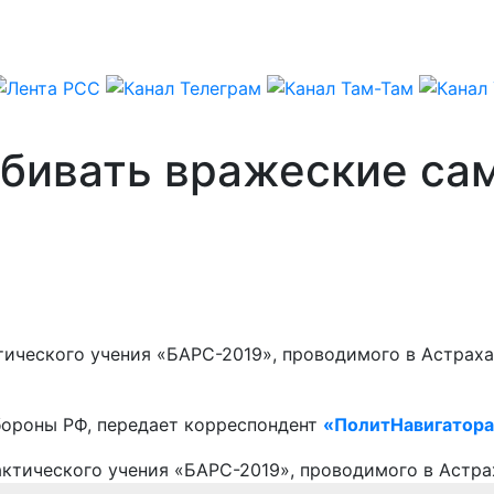
сбивать вражеские са
тического учения «БАРС-2019», проводимого в Астрах
бороны РФ, передает корреспондент
«ПолитНавигатор