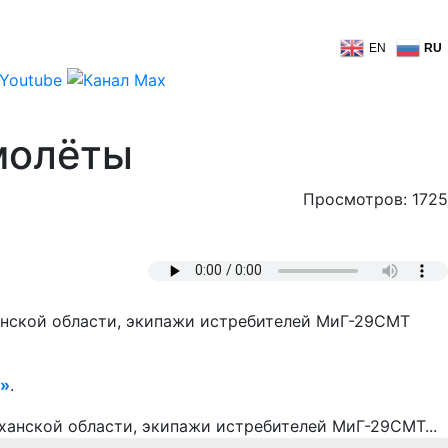
EN
RU
молёты
Просмотров: 1725
анской области, экипажи истребителей МиГ-29СМТ
а»
.