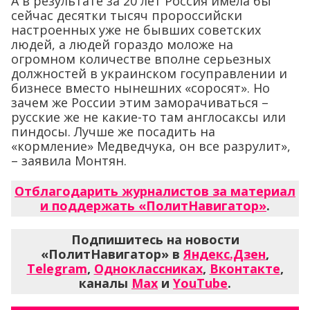
А в результате за 20 лет Россия имела бы
сейчас десятки тысяч пророссийски
настроенных уже не бывших советских
людей, а людей гораздо моложе на
огромном количестве вполне серьезных
должностей в украинском госуправлении и
бизнесе вместо нынешних «соросят». Но
зачем же России этим заморачиваться –
русские же не какие-то там англосаксы или
пиндосы. Лучше же посадить на
«кормление» Медведчука, он все разрулит»,
– заявила Монтян.
Отблагодарить журналистов за материал
и поддержать «ПолитНавигатор»
.
Подпишитесь на новости
«ПолитНавигатор» в
Яндекс.Дзен
,
Telegram
,
Одноклассниках
,
Вконтакте
,
каналы
Max
и
YouTube
.