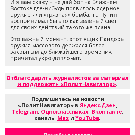
И я вам скажу – не дай бог на Ближнем
Востоке где-нибудь появилось ядерное
оружие или «грязная» бомба, то Путин
воспринимал бы это как зелёный свет
для своих действий такого же плана.
Это важный момент, этот ящик Пандоры
оружия массового держался более
закрытым до ближайшего времени», –
причитал укро-дипломат.
Отблагодарить журналистов за материал
и поддержать «ПолитНавигатор»
.
Подпишитесь на новости
«ПолитНавигатор» в
Яндекс.Дзен
,
Telegram
,
Одноклассниках
,
Вконтакте
,
каналы
Max
и
YouTube
.