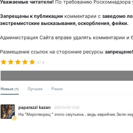
Уважаемые читатели!
По требованию Роскомнадзора 
Запрещены к публикации
комментарии с
заведомо л
экстремистские высказывания, оскорбления, фейки.
Администрация Сайта вправе удалять комментарии и 
Размещение ссылок на сторонние ресурсы
запрещено
/
5
4
Новые
Лучшие
Ранее
(1)
paparazzi kazan
2025.04.03 12:42
На "Миротворец " этого смутьяна , ведь еврейчик Зеля-хе