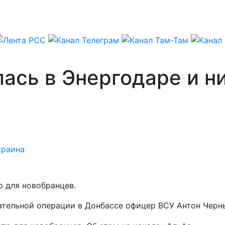
ась в Энергодаре и ни
краина
р для новобранцев.
рательной операции в Донбассе офицер ВСУ Антон Черн