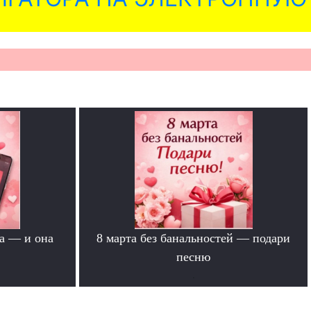
а — и она
8 марта без банальностей — подари
песню
.