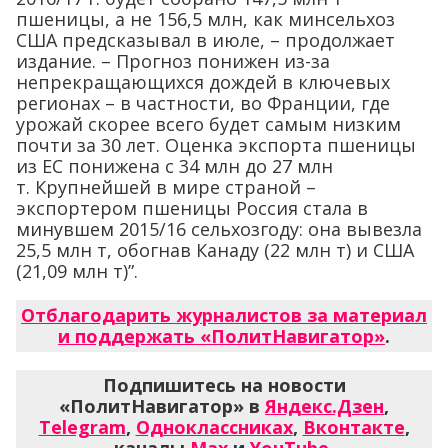
пшеницы, а не 156,5 млн, как минсельхоз
США предсказывал в июле, – продолжает
издание. – Прогноз понижен из-за
непрекращающихся дождей в ключевых
регионах – в частности, во Франции, где
урожай скорее всего будет самым низким
почти за 30 лет. Оценка экспорта пшеницы
из ЕС понижена с 34 млн до 27 млн
т. Крупнейшей в мире страной –
экспортером пшеницы Россия стала в
минувшем 2015/16 сельхозгоду: она вывезла
25,5 млн т, обогнав Канаду (22 млн т) и США
(21,09 млн т)”.
Отблагодарить журналистов за материал
и поддержать «ПолитНавигатор»
.
Подпишитесь на новости
«ПолитНавигатор» в
Яндекс.Дзен
,
Telegram
,
Одноклассниках
,
Вконтакте
,
каналы
Max
и
YouTube
.