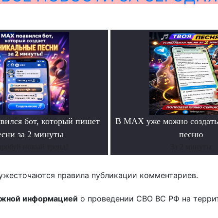
ился бот, который пишет
В MAX уже можно создать
есни за 2 минуты
песню
робуй новый тренд!
За 2 минуты
ужесточаются правила публикации комментариев.
ожной информацией
о проведении СВО ВС РФ на терри