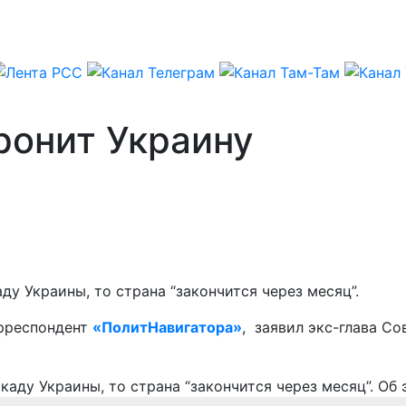
ронит Украину
у Украины, то страна “закончится через месяц”.
орреспондент
«ПолитНавигатора»
, заявил экс-глава С