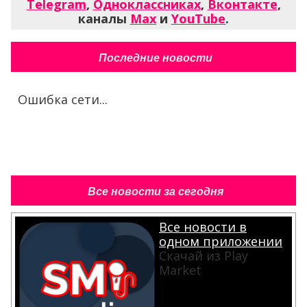
Telegram
,
Одноклассниках
,
Вконтакте
,
каналы
Max
и
YouTube
.
Последние новости
Ошибка сети...
Все новости за сегодня
Все новости в
одном приложении
Скачай из Play
Market