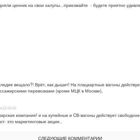
яли ценник на свои халупы...приезжайте  - будете приятно удивлены
аследие вещало?! Врёт, как дышит! На плацкартные вагоны действуе
ассажирскими перевозками (кроме МЦК в Москве),
4.22 03:33
ирская компания! и на купейные и CВ-вагоны действует свободное
ют- это маркетинговые акции..
СЛЕДУЮЩИЕ КОММЕНТАРИИ