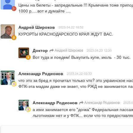
Цены на билеты - запредельные !!! Крымчане тоже приподн
1000 р.....вот и думайте ....
Андрей Широков
2023.04.22 16:52
КУРОРТЫ КРАСНОДАРСКОГО КРАЯ ЖДУТ ВАС.
Доктор
Андрей Широков
2023.04.23 12:33
Вот туда и поедем! Выкупить купе, июль  - 30 тыс.
Александр Родионов
2023.04.22 03:33
что это за бред я прочитал только что? это украинское н
ФПК-эта мадам даже не знает, что РЖД не занимается п
Александр Родионов
Александр Родионов
2023.0
а ими занимается его "дочка" Федеральная пассаж
льготникам нет и у ФПК... если что-то предоставля