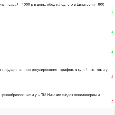
...сарай - 1000 р в день, обед на одного в Евпатории - 800 - 
3
2
2
т государственное регулирование тарифов, а купейные- как и у 
-2
 ценообразование и у ФПК! Никаких скидок пенсионерам и 
-2