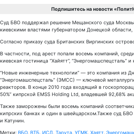
Подпишитесь на новости «Полит
Суд БВО поддержал решение Мещанского суда Москвы, 
киевскими властями губернатором Донецкой области,
Согласно приказу суда Британских Виргинских остро
В частности, под арест попали восемь компаний, сред
киевская гостиница “Хайятт”, “Энергомашспецсталь” и
“Новые инженерные технологии” — это компания из Д
“Энергомашспецсталь” (ЭМСС) — ключевой металлурги
реакторов. В конце 2010 года входящий в госкорпора
50%” кипрской EMSS Holding Ltd, владевшей 92,68% ак
Также заморожены были восемь компаний соответчика 
кипрских банках и один в швейцарском.Также суд БВО
и Катунин.
Метки:
ВБО
,
ВТБ
,
ИСД
,
Тарута
,
УГМК
,
Хаятт
,
Энергомаш