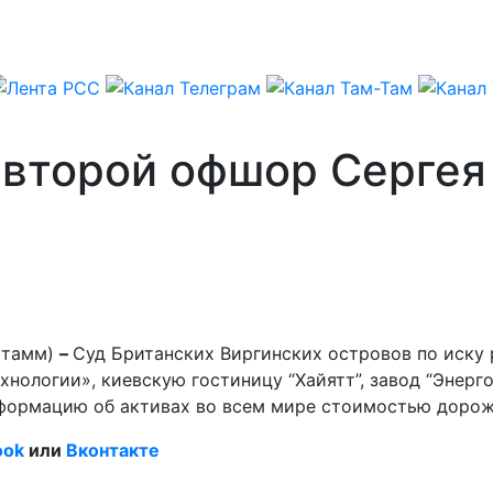
 второй офшор Сергея
Штамм)
–
Суд Британских Виргинских островов по иску
нологии», киевскую гостиницу “Хайятт”, завод “Энер
информацию об активах во всем мире стоимостью доро
ook
или
Вконтакте