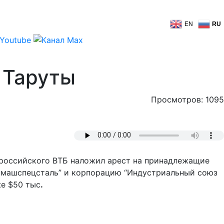
EN
RU
 Таруты
Просмотров: 1095
 российского ВТБ наложил арест на принадлежащие
гомашспецсталь” и корпорацию “Индустриальный союз
же $50 тыс
.