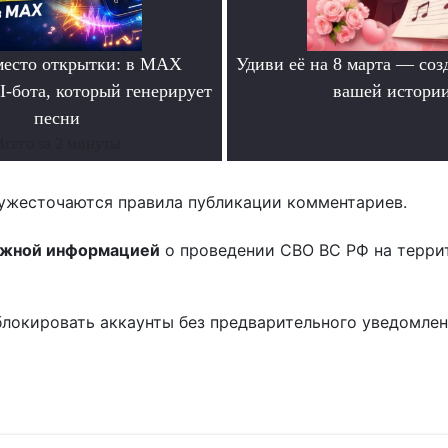
место открытки: в MAX
Удиви её на 8 марта — соз
I-бота, который генерирует
вашей истори
песни
.
Всего за 2 минуты
ужесточаются правила публикации комментариев.
ожной информацией
о проведении СВО ВС РФ на терри
блокировать аккаунты без предварительного уведомле
!