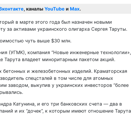
Вконтакте
, каналы
YouTube
и
Max
.
торый в марте этого года был назначен новыми
ту за активами украинского олигарха Сергея Таруты.
тоимостью чуть выше $30 млн.
ния (УГМК), компания “Новые инженерные технологии»,
де Тарута владеет миноритарным пакетом акций.
х бетонных и железобетонных изделий. Краматорская
зводитель спецсталей в том числе для атомных
им заводом, выкупив у украинских инвесторов “более
рывались.
дра Катунина, и его три банковских счета — два в
аний и их “дочек”, к которым имеют отношение Тарута