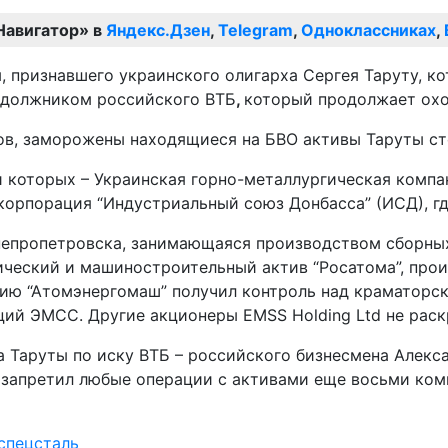
Навигатор» в
Яндекс.Дзен
,
Telegram
,
Одноклассниках
,
признавшего украинского олигарха Сергея Таруту, ко
 должником российского ВТБ
,
который продолжает охо
вов, заморожены находящиеся на БВО активы Таруты с
и которых – Украинская горно-металлургическая компа
 корпорация “Индустриальный союз Донбасса” (ИСД), г
непропетровска, занимающаяся производством сборны
ческий и машиностроительный актив “Росатома”, прои
цию “Атомэнергомаш” получил контроль над краматорск
ций ЭМСС. Другие акционеры EMSS Holding Ltd не раск
Таруты по иску ВТБ – российского бизнесмена Алексан
 запретил любые операции с активами еще восьми комп
спецсталь