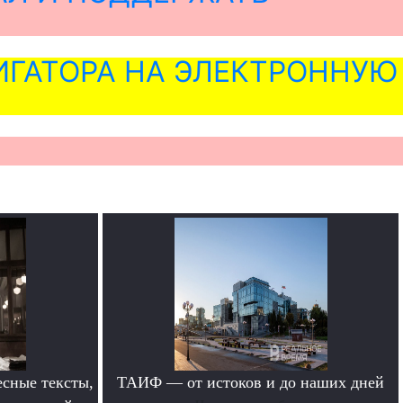
ГАТОРА НА ЭЛЕКТРОННУЮ
сные тексты,
ТАИФ — от истоков и до наших дней