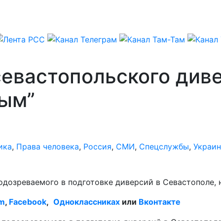
евастопольского диве
ным”
ика
,
Права человека
,
Россия
,
СМИ
,
Спецслужбы
,
Украин
дозреваемого в подготовке диверсий в Севастополе, 
am
,
Facebook
,
Одноклассниках
или
Вконтакте