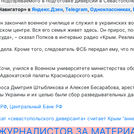
Навигатор» в
Яндекс.Дзен
,
Telegram
,
Одноклассниках
,
н закончил военное училище и служил в украинских во
ском центре. Вся его семья живет здесь. Он прирос, п
уда», – сказал Попков в интервью радио «Крым. Реали
дела. Кроме того, следователь ФСБ передал ему, что п
Сочи, учился в Военном университете министерства об
 Адвокатской палаты Краснодарского края.
оса Дмитрия Штыбликова и Алексея Бесарабова, арест
ы Украины и их целью были сбор разведывательных да
,
РФ
,
Центральный Банк РФ
ат «севастопольского диверсанта» считает Крым “ан
ЖУРНАЛИСТОВ ЗА МАТЕРИ