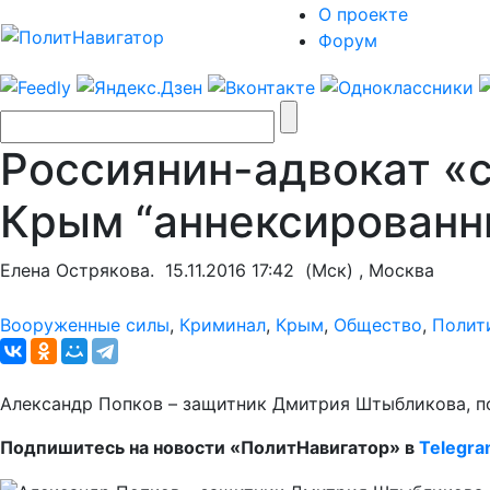
О проекте
Форум
Россиянин-адвокат «с
Крым “аннексирован
Елена Острякова.
15.11.2016 17:42
(Мск) , Москва
Вооруженные силы
,
Криминал
,
Крым
,
Общество
,
Полит
Александр Попков – защитник Дмитрия Штыбликова, по
Подпишитесь на новости «ПолитНавигатор» в
Telegr