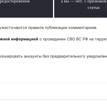
редостережения
а вы — нет. 5 признако
Читать подробнее
статьи
Читать подробне
ужесточаются правила публикации комментариев.
ожной информацией
о проведении СВО ВС РФ на терри
блокировать аккаунты без предварительного уведомле
!