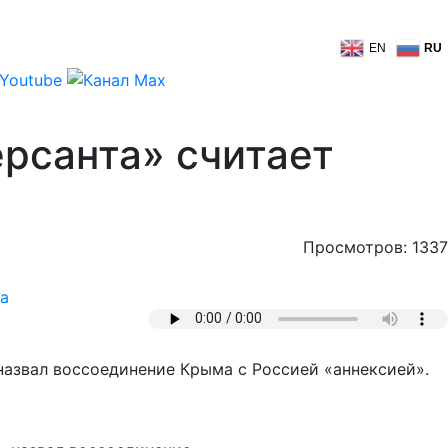
EN
RU
рсанта» считает
Просмотров: 1337
а
назвал воссоединение Крыма с Россией «аннексией».