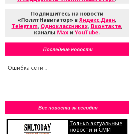
Подпишитесь на новости
«ПолитНавигатор» в
Яндекс.Дзен
,
Telegram
,
Одноклассниках
,
Вконтакте
,
каналы
Max
и
YouTube
.
Последние новости
Ошибка сети...
Все новости за сегодня
Только актуальные
новости и СМИ