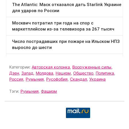
Категории:
Авторская колонка
,
Вооруженные силы
,
Дзен
,
Запад
,
Молдова
,
Нацизм
,
Общество
,
Политика
,
Россия
,
Румыния
,
Русофобия
,
Скандал
,
Украина
Тэги:
Румыния
,
Фашизм