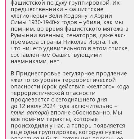
фашистской по духу группировкой. Их
предшественники – фашистские
«легионеры» Зели-Кодряну и Хории
Симы 1930-1940-х годов – убили, как мы
помним, во время фашистского мятежа в
Румынии военных, сенаторов, даже экс-
премьера страны Николае Йорга. Так
что ничего удивительного в этом списке,
составленном фашиствующими
наемниками, нет.
В Приднестровье регулярное продление
«желтого» уровня террористической
опасности (срок действия «желтого» кода
террористической опасности
продлевается с сегодняшнего дня
до 12 июля 2024 года включительно –
прим. автора
) вполне обоснованно. Мы
все помним теракты, которые
происходили у нас, а теперь появляется
еще одна группировка, которую нужно
опасаться и быть готовыми пресечь ее