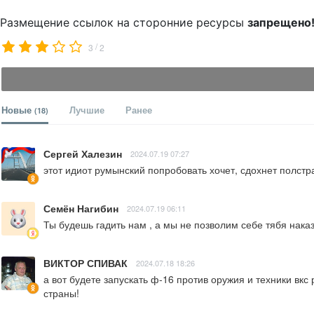
Размещение ссылок на сторонние ресурсы
запрещено
/
3
2
Новые
Лучшие
Ранее
(18)
Сергей Халезин
2024.07.19 07:27
этот идиот румынский попробовать хочет, сдохнет полстра
Семён Нагибин
2024.07.19 06:11
Ты будешь гадить нам , а мы не позволим себе тябя нака
ВИКТОР СПИВАК
2024.07.18 18:26
а вот будете запускать ф-16 против оружия и техники вкс
страны!