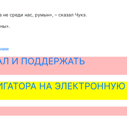
не среди нас, румын», – сказал Чукэ.
ны».
ынии
АЛ И ПОДДЕРЖАТЬ
ГАТОРА НА ЭЛЕКТРОННУЮ