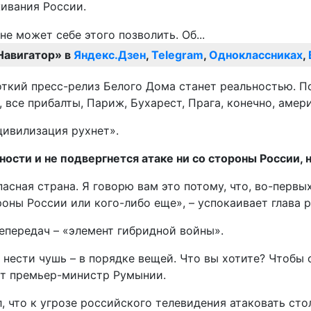
живания России.
Навигатор» в
Яндекс.Дзен
,
Telegram
,
Одноклассниках
,
ткий пресс-релиз Белого Дома станет реальностью. По
 все прибалты, Париж, Бухарест, Прага, конечно, амер
 цивилизация рухнет».
ости и не подвергнется атаке ни со стороны России, 
сная страна. Я говорю вам это потому, что, во-первых
оны России или кого-либо еще», – успокаивает глава 
епередач – «элемент гибридной войны».
я нести чушь – в порядке вещей. Что вы хотите? Чтобы
ит премьер-министр Румынии.
 что к угрозе российского телевидения атаковать сто