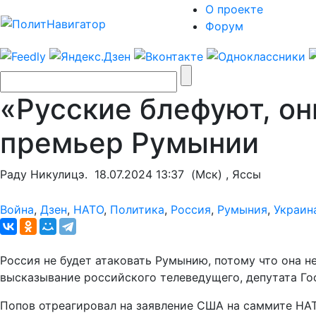
О проекте
Форум
«Русские блефуют, они
премьер Румынии
Раду Никулицэ.
18.07.2024 13:37
(Мск) , Яссы
Война
,
Дзен
,
НАТО
,
Политика
,
Россия
,
Румыния
,
Украин
Россия не будет атаковать Румынию, потому что она н
высказывание российского телеведущего, депутата Го
Попов отреагировал на заявление США на саммите НАТ