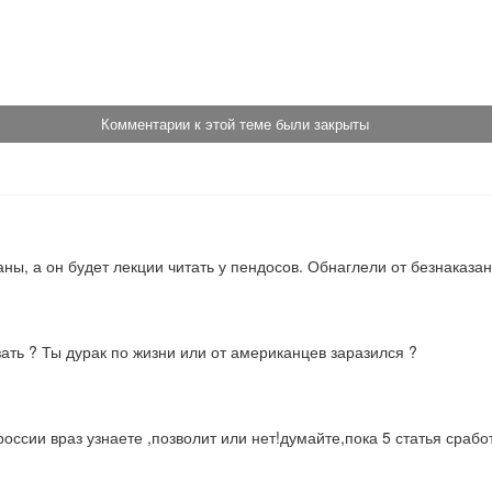
!
Комментарии к этой теме были закрыты
ны, а он будет лекции читать у пендосов. Обнаглели от безнаказан
зать ? Ты дурак по жизни или от американцев заразился ?
 россии враз узнаете ,позволит или нет!думайте,пока 5 статья сраб