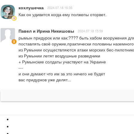
кохлушечка
2024.07.18 16:35
Как он удивится когда ему полжепы оторвет.
Павел и Ирина Никишовы
2024.07.18 15:59
рымын придурок или как:???? быть хабом вооружения для
поставлять своё оружие,практически половины наземного
из Румынии осуществляются атаки морских бес-пилотнико
из Румынии летят воздушные разведчики

+ Румынские солдаты участвуют на Украине

---

и они думают что им за это ничего не будет

вас придурков уже делят...