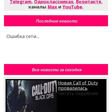
Telegram
,
Одноклассниках
,
Вконтакте
,
каналы
Max
и
YouTube
.
Последние новости
Ошибка сети...
Все новости за сегодня
Новая Call of Duty
провалилась
Читать поробнее