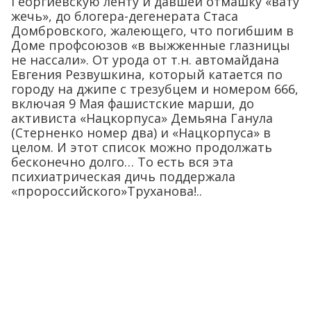
Георгиевскую ленту и давшей отмашку «вату
жечь», до блогера-дегенерата Стаса
Домбровского, жалеющего, что погибшим в
Доме профсоюзов «в выжженные глазницы
не нассали». От урода от т.н. автомайдана
Евгения Резвушкина, который катается по
городу на джипе с трезубцем и номером 666,
включая 9 Мая фашистские марши, до
активиста «Нацкорпуса» Демьяна Ганула
(Стерненко номер два) и «Нацкорпуса» в
целом. И этот список можно продолжать
бесконечно долго… То есть вся эта
психиатрическая дичь поддержала
«пророссийского»Труханова!..