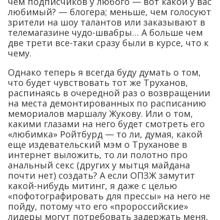
чем подписчиков у любого — вот какой у вас
любимый? — блогера; меньше, чем голосуют
зрители на шоу талантов или заказывают в
телемагазине чудо-швабры… А больше чем
две трети все-таки сразу были в курсе, что к
чему.
Однако теперь я всегда буду думать о том,
что будет чувствовать тот же Труханов,
распинаясь в очередной раз о возвращении
на места демонтированных по расписанию
мемориалов маршалу Жукову. Или о том,
какими глазами на него будет смотреть его
«любимка» Ройтбурд — то ли, думая, какой
еще издевательский мэм о Труханове в
интернет выложить, то ли полотно про
анальный секс (других у мытця майдана
почти нет) создать? А если ОПЗЖ замутит
какой-нибудь митинг, я даже с целью
«пофотографировать для прессы» на него не
пойду, потому что его «пророссийские»
лидеры могут потребовать задержать меня,