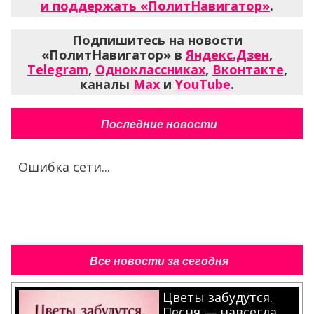
и поддержать «ПолитНавигатор»
.
Подпишитесь на новости
«ПолитНавигатор» в
Яндекс.Дзен
,
Telegram
,
Одноклассниках
,
Вконтакте
,
каналы
Max
и
YouTube
.
Последние новости
Ошибка сети...
Все новости за сегодня
Цветы забудутся.
Песня — навсегда.