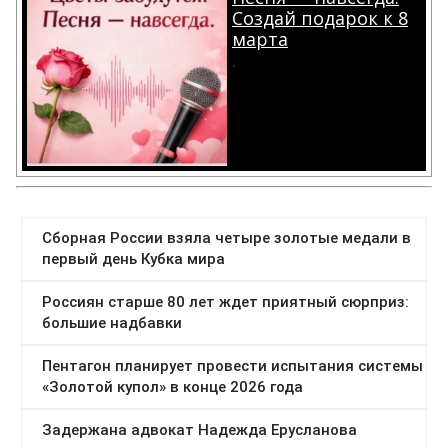
Создай подарок к 8
марта
.