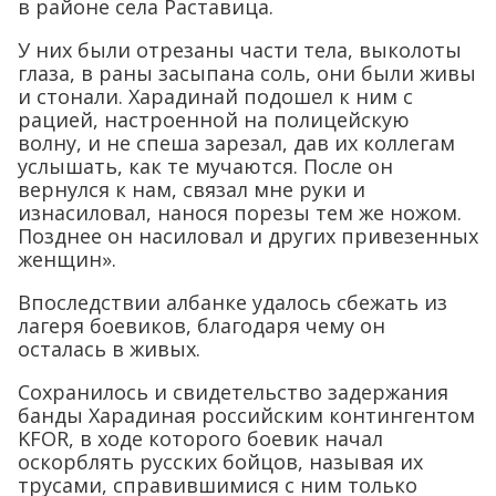
в районе села Раставица.
У них были отрезаны части тела, выколоты
глаза, в раны засыпана соль, они были живы
и стонали. Харадинай подошел к ним с
рацией, настроенной на полицейскую
волну, и не спеша зарезал, дав их коллегам
услышать, как те мучаются. После он
вернулся к нам, связал мне руки и
изнасиловал, нанося порезы тем же ножом.
Позднее он насиловал и других привезенных
женщин».
Впоследствии албанке удалось сбежать из
лагеря боевиков, благодаря чему он
осталась в живых.
Сохранилось и свидетельство задержания
банды Харадиная российским контингентом
KFOR, в ходе которого боевик начал
оскорблять русских бойцов, называя их
трусами, справившимися с ним только