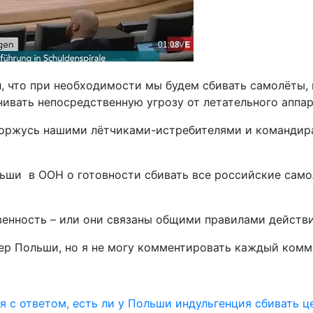
, что при необходимости мы будем сбивать самолёты, к
нивать непосредственную угрозу от летательного аппар
Я горжусь нашими лётчиками-истребителями и командир
ьши в ООН о готовности сбивать все российские само
венность – или они связаны общими правилами действи
ер Польши, но я не могу комментировать каждый комме
я с ответом, есть ли у Польши индульгенция сбивать 