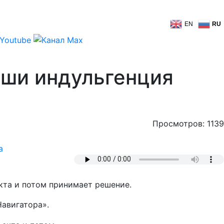
EN
RU
ьши индульгенция
Просмотров: 1139
а
кта и потом принимает решение.
Навигатора».