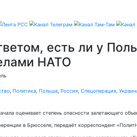
тветом, есть ли у Пол
делами НАТО
ель
ство
,
Политика
,
Польша
,
Россия
,
Спецоперация
,
Украин
ачала оценивает степень опасности залетающего объе
ференции в Брюсселе, передаёт корреспондент «Полит