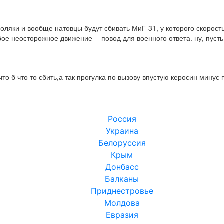
 поляки и вообще натовцы будут сбивать МиГ-31, у которого скорост
бое неосторожное движение -- повод для военного ответа. ну, пус
что б что то сбить,а так прогулка по вызову впустую керосин минус
Россия
Украина
Белоруссия
Крым
Донбасс
Балканы
Приднестровье
Молдова
Евразия