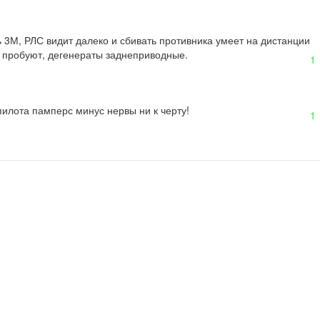
ь 3М, РЛС видит далеко и сбивать противника умеет на дистанции 
ть пробуют, дегенераты заднеприводные.
1
 пилота памперс минус нервы ни к черту!
1