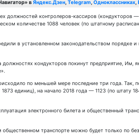
Навигатор» в
Яндекс.Дзен
,
Telegram
,
Одноклассниках
,
ех должностей контролеров-кассиров (кондукторов — р
еском количестве 1088 человек (по штатному расписан
редили в установленном законодательством порядке и
а должностях кондукторов покинут предприятие, Им, я
».
сходило по меньшей мере последние три года. Так, по
1873 единиц), на начало 2018 года — 1123 (по штату 18
ксплуатация электронного билета и общественный тран
ом общественном транспорте можно будет только по бе