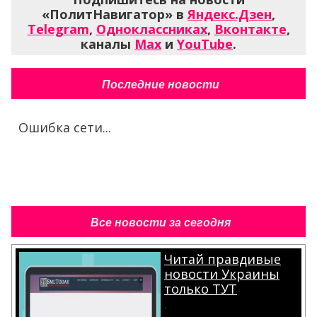
«ПолитНавигатор» в
Яндекс.Дзен
,
Telegram
,
Одноклассниках
,
Вконтакте
,
каналы
Max
и
YouTube
.
Последние новости
Ошибка сети...
Все новости за сегодня
Читай правдивые
новости Украины
только ТУТ
.