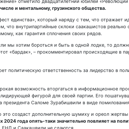
ение» отметило двадцатилетний юбилей «Революции ро
числе и ментальному, грузинского общества.
ест единства», который наряду с тем, что отражает и
ом, что внутрипартийные склоки саакашистов реально 
мому, как гарантия сплочения своих рядов.
и мы хотим бороться и быть в одной лодке, то должны
этот «бардак», – прокомментировал происходящие в п
берет политическую ответственность за лидерство в по
рокая возможность вторгаться в информационное прост
лидирующей фигурой для своей партии. Его пошатнувш
а президента Саломе Зурабишвили в виде помиловани
 это создаст дополнительную шумиху и ореол жертвы и
х 2024 года опять-таки значительно повлияет на пол
 ЕНД и Саакашвили не сдаются.