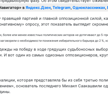
Навигатор» в
Яндекс.Дзен
,
Telegram
,
Одноклассниках
,
 правящей партией и главной оппозиционной силой, ка
рнативному» опросу, этот показатель выглядит скромне
, более или менее известных политических акторов не дотягивают до 5-п
заговорили о необходимости понижения избирательного барьера до 2 %, хот
надежды на победу в ходе грядущих судьбоносных выбо
и. И вот один из самых одиозных оппозиционеров, кру
коалиции, которая представляла бы из себя третью пол
ением», основатель последнего Михаил Саакашвили од
дины.