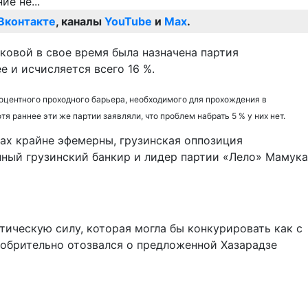
Вконтакте
, каналы
YouTube
и
Max
.
ковой в свое время была назначена партия
е и исчисляется всего 16 %.
роцентного проходного барьера, необходимого для прохождения в
я раннее эти же партии заявляли, что проблем набрать 5 % у них нет.
рах крайне эфемерны, грузинская оппозиция
пный грузинский банкир и лидер партии «Лело» Мамука
итическую силу, которая могла бы конкурировать как с
обрительно отозвался о предложенной Хазарадзе