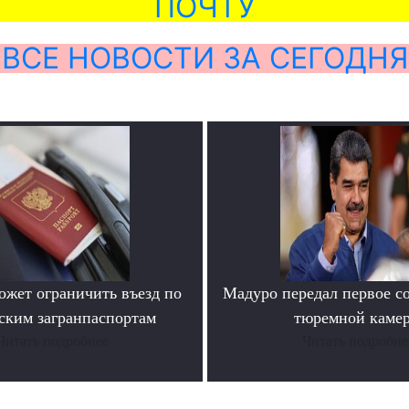
ПОЧТУ
ВСЕ НОВОСТИ ЗА СЕГОДНЯ
ожет ограничить въезд по
Мадуро передал первое с
ским загранпаспортам
тюремной каме
Читать подробнее
Читать подробне