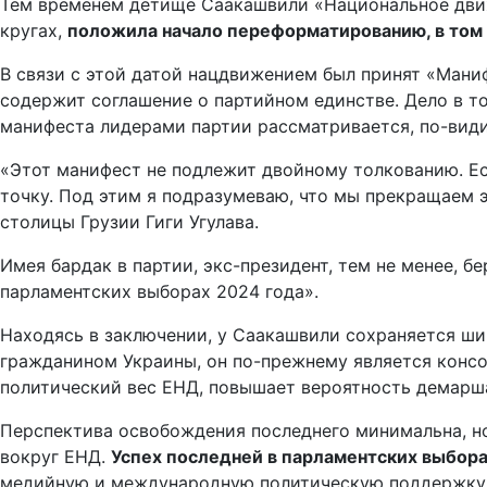
Тем временем детище Саакашвили «Национальное движ
кругах,
положила начало переформатированию, в том 
В связи с этой датой нацдвижением был принят «Маниф
содержит соглашение о партийном единстве. Дело в т
манифеста лидерами партии рассматривается, по-види
«Этот манифест не подлежит двойному толкованию. Есл
точку. Под этим я подразумеваю, что мы прекращаем 
столицы Грузии Гиги Угулава.
Имея бардак в партии, экс-президент, тем не менее, 
парламентских выборах 2024 года».
Находясь в заключении, у Саакашвили сохраняется ши
гражданином Украины, он по-прежнему является консо
политический вес ЕНД, повышает вероятность демарш
Перспектива освобождения последнего минимальна, но
вокруг ЕНД.
Успех последней в парламентских выбора
медийную и международную политическую поддержку,