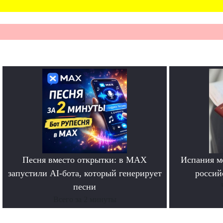
Песня вместо открытки: в MAX
Испания м
запустили AI-бота, который генерирует
россий
песни
Всего за 2 минуты