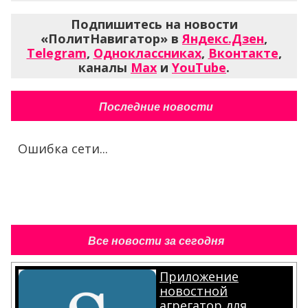
Подпишитесь на новости
«ПолитНавигатор» в
Яндекс.Дзен
,
Telegram
,
Одноклассниках
,
Вконтакте
,
каналы
Max
и
YouTube
.
Последние новости
Ошибка сети...
Все новости за сегодня
Приложение
новостной
агрегатор для