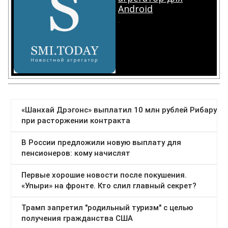
Android
.