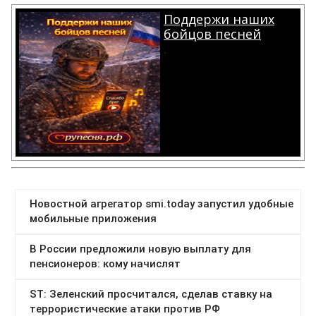
Поддержи наших
бойцов песней
.