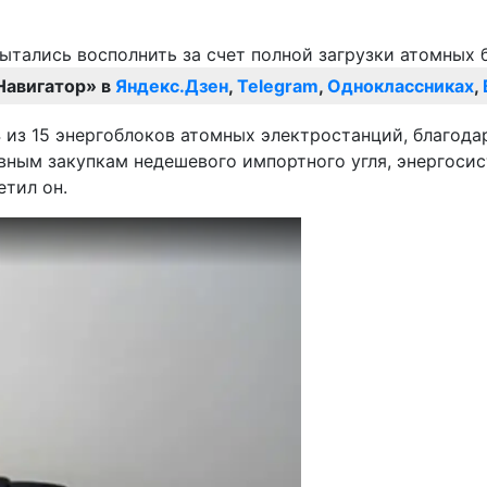
Навигатор» в
Яндекс.Дзен
,
Telegram
,
Одноклассниках
,
из 15 энергоблоков атомных электростанций, благодар
вным закупкам недешевого импортного угля, энергоси
етил он.