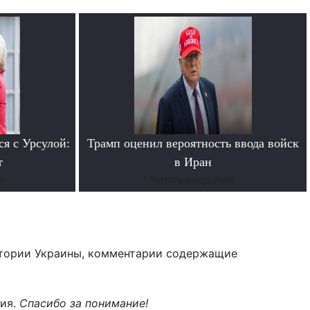
ся с Урсулой:
Трамп оценил вероятность ввода войск
т
в Иран
е
Читать подробнее
тории Украины, комментарии содержащие
ния.
Спасибо за понимание!