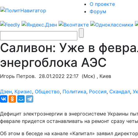
О проекте
Форум
Саливон: Уже в февра
энергоблока АЭС
Игорь Петров.
28.01.2022 22:17
(Мск) , Киев
Дзен
,
Кризис
,
Общество
,
Политика
,
Россия
,
Скандал
,
У
Дефицит электроэнергии в энергосистеме Украины пыт
феврале придется останавливать на ремонт сразу четы
Об этом в беседе на канале «Капитал» заявил директ