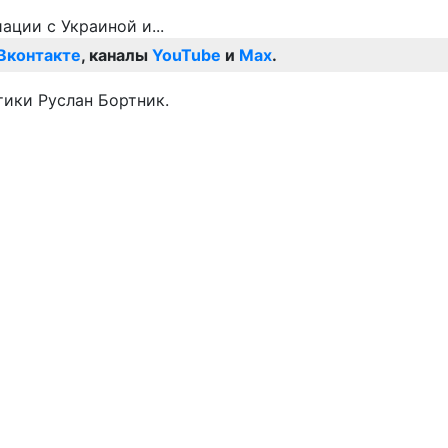
Вконтакте
, каналы
YouTube
и
Max
.
тики Руслан Бортник.