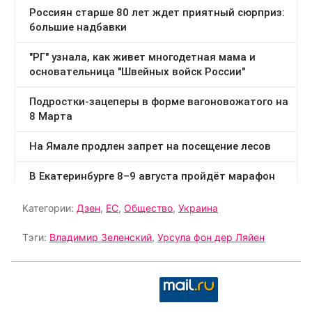
Категории:
Дзен
,
ЕС
,
Общество
,
Украина
Тэги:
Владимир Зеленский
,
Урсула фон дер Ляйен