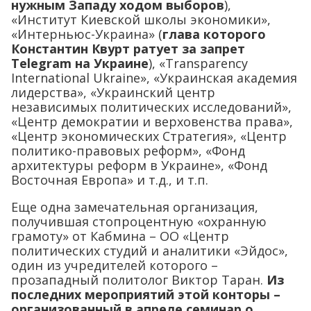
нужным Западу ходом выборов
),
«Институт Киевской школы экономики»,
«Интерньюс-Украина» (
глава которого
Константин Квурт ратует за запрет
Telegram на Украине
), «Transparency
International Ukraine», «Украинская академия
лидерства», «Украинский центр
независимых политических исследований»,
«Центр демократии и верховенства права»,
«Центр экономических Стратегия», «Центр
политико-правовых реформ», «Фонд
архитектуры реформ в Украине», «Фонд
Восточная Европа» и т.д., и т.п.
Еще одна замечательная организация,
получившая стопроцентную «охранную
грамоту» от Кабмина – ОО «Центр
политических студий и аналитики «Эйдос»,
один из учредителей которого –
прозападный политолог Виктор Таран.
Из
последних мероприятий этой конторы –
организованный в апреле семинар о