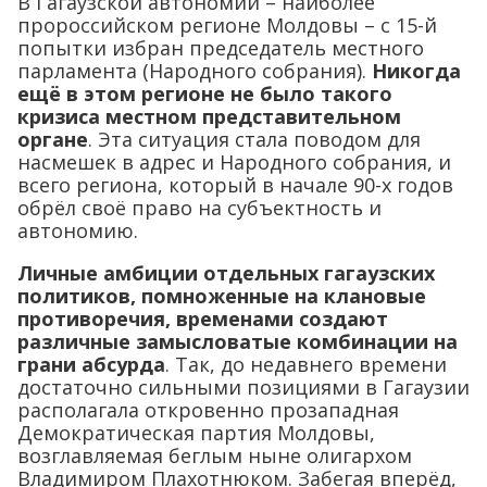
В Гагаузской автономии – наиболее
пророссийском регионе Молдовы – с 15-й
попытки избран председатель местного
парламента (Народного собрания).
Никогда
ещё в этом регионе не было такого
кризиса местном представительном
органе
. Эта ситуация стала поводом для
насмешек в адрес и Народного собрания, и
всего региона, который в начале 90-х годов
обрёл своё право на субъектность и
автономию.
Личные амбиции отдельных гагаузских
политиков, помноженные на клановые
противоречия, временами создают
различные замысловатые комбинации на
грани абсурда
. Так, до недавнего времени
достаточно сильными позициями в Гагаузии
располагала откровенно прозападная
Демократическая партия Молдовы,
возглавляемая беглым ныне олигархом
Владимиром Плахотнюком. Забегая вперёд,