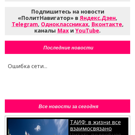
Подпишитесь на новости
«ПолитНавигатор» в
Яндекс.Дзен
,
Telegram
,
Одноклассниках
,
Вконтакте
,
каналы
Max
и
YouTube
.
Последние новости
Ошибка сети...
Все новости за сегодня
ТАИФ: в жизни все
взаимосвязано
Читать подробнее