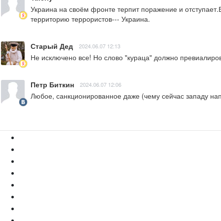
Украина на своём фронте терпит поражение и отступает.Е
территорию террористов--- Украина.
Старый Дед
2024.06.07 12:13
Не исключено все! Но слово "кураца" должно превиалиров
Петр Биткин
2024.06.07 12:06
Любое, санкционированное даже (чему сейчас западу нап