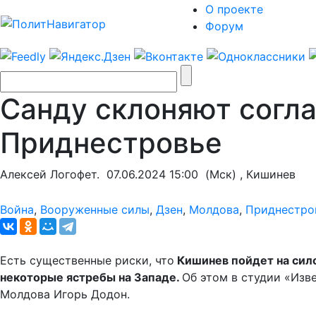
О проекте
Форум
Санду склоняют согла
Приднестровье
Алексей Логофет.
07.06.2024 15:00
(Мск) , Кишинев
Война
,
Вооруженные силы
,
Дзен
,
Молдова
,
Приднестро
Есть существенные риски, что
Кишинев пойдет на сил
некоторые ястребы на Западе.
Об этом в студии «Изв
Молдова Игорь Додон.