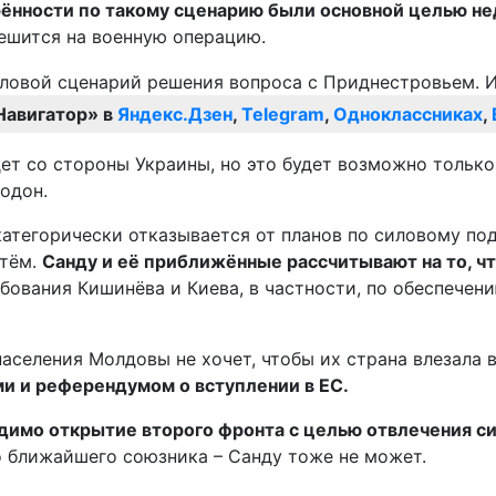
рённости по такому сценарию были основной целью не
решится на военную операцию.
Навигатор» в
Яндекс.Дзен
,
Telegram
,
Одноклассниках
,
удет со стороны Украины, но это будет возможно тольк
одон.
атегорически отказывается от планов по силовому под
утём.
Санду и её приближённые рассчитывают на то, чт
бования Кишинёва и Киева, в частности, по обеспечен
селения Молдовы не хочет, чтобы их страна влезала в
и и референдумом о вступлении в ЕС.
одимо открытие второго фронта с целью отвлечения с
го ближайшего союзника – Санду тоже не может.