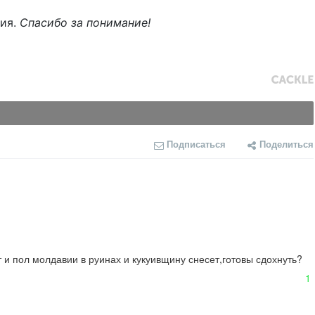
ния.
Спасибо за понимание!
Подписаться
Поделиться
т и пол молдавии в руинах и кукуивщину снесет,готовы сдохнуть?
1