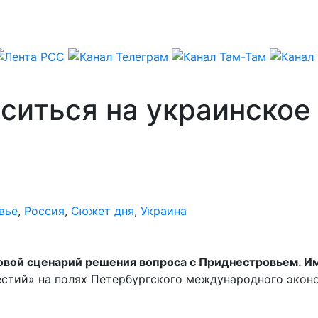
ситься на украинское
вье
,
Россия
,
Сюжет дня
,
Украина
овой сценарий решения вопроса с Приднестровьем. И
естий» на полях Петербургского международного экон