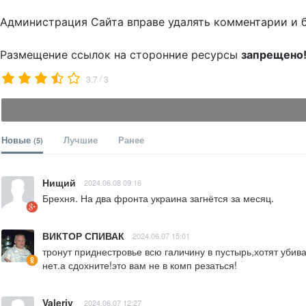
Администрация Сайта вправе удалять комментарии и 
Размещение ссылок на сторонние ресурсы
запрещено
/
3.7
3
Новые
Лучшие
Ранее
(5)
Нищий
2024.06.08 09:16
Брехня. На два фронта украина загнётся за месяц.
ВИКТОР СПИВАК
2024.06.07 15:01
тронут приднестровье всю галичину в пустырь,хотят убива
нет.а сдохните!это вам не в комп резаться!
Valeriy
2024.06.07 12:27