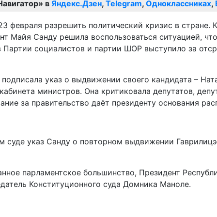
Навигатор» в
Яндекс.Дзен
,
Telegram
,
Одноклассниках
,
3 февраля разрешить политический кризис в стране. К
дент Майя Санду решила воспользоваться ситуацией, ч
 Партии социалистов и партии ШОР выступило за отср
подписала указ о выдвижении своего кандидата – Ната
абинета министров. Она критиковала депутатов, депут
ние за правительство даёт президенту основания рас
м суде указ Санду о повторном выдвижении Гаврилицэ
нное парламентское большинство, Президент Республи
едатель Конституционного суда Домника Маноле.