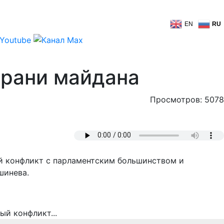
EN
RU
грани майдана
Просмотров: 5078
й конфликт с парламентским большинством и
шинева.