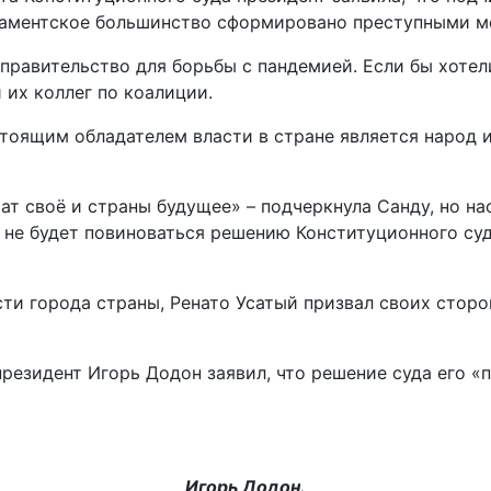
ламентское большинство сформировано преступными м
ь правительство для борьбы с пандемией. Если бы хоте
 их коллег по коалиции.
тоящим обладателем власти в стране является народ и
 своё и страны будущее» – подчеркнула Санду, но нао
а не будет повиноваться решению Конституционного су
сти города страны, Ренато Усатый призвал своих стор
резидент Игорь Додон заявил, что решение суда его «
Игорь Додон.