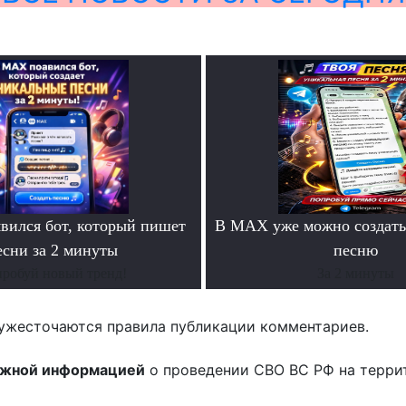
ился бот, который пишет
В MAX уже можно создать
есни за 2 минуты
песню
робуй новый тренд!
За 2 минуты
ужесточаются правила публикации комментариев.
ожной информацией
о проведении СВО ВС РФ на терри