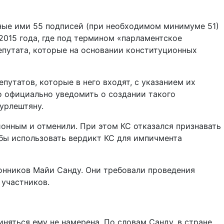
ные ими 55 подписей (при необходимом минимуме 51)
2015 года, где под термином «парламентское
епутата, которые на основании конституционных
утатов, которые в него входят, с указанием их
 официально уведомить о создании такого
урлештяну.
онным и отменили. При этом КС отказался признавать
 бы использовать вердикт КС для импичмента
онников Майи Санду. Они требовали проведения
 участников.
иняться ему не намерена. По словам Санду, в стране