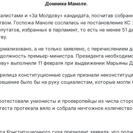
Домника Маноле.
алистами и «За Молдову» кандидата, посчитав собран
твом. Госпожа Маноле сослалась на постановление КС 
татов, избранных в парламент, то есть не менее 51 д
ву.
ализовано, а не только заявлено, с перечислением деп
 должность премьер-министра. Президента необходимо
ову» выполнили 11 февраля при выдвижении Марьяны Д
рилицэ конституционные судьи признали неконституци
решение было бы на руку социалистам, которые могли
протестовали унионисты и проевропейцы из числа стор
теста протекала вяло и собрала ничтожное количество
та Конституционного суда президент заявила, что подч