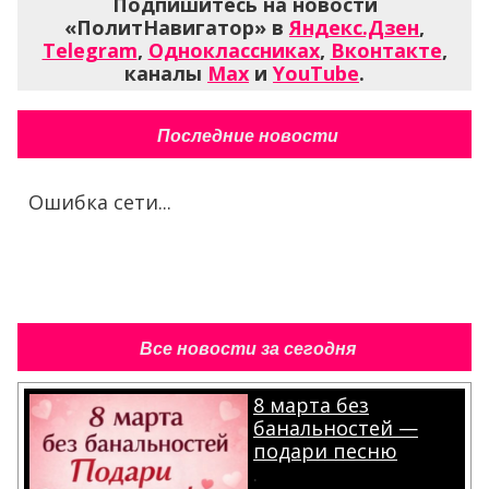
Подпишитесь на новости
«ПолитНавигатор» в
Яндекс.Дзен
,
Telegram
,
Одноклассниках
,
Вконтакте
,
каналы
Max
и
YouTube
.
Последние новости
Ошибка сети...
Все новости за сегодня
8 марта без
банальностей —
подари песню
.