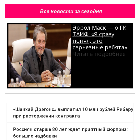
Все новости за сегодня
Эррол Маск — о ГК
ТАИФ: «Я сразу
понял, это
серьезные ребята»
Читать подробнее