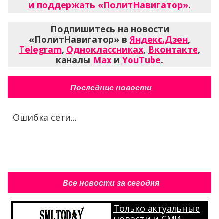
и поддержать «ПолитНавигатор»
.
Подпишитесь на новости
«ПолитНавигатор» в
Яндекс.Дзен
,
Telegram
,
Одноклассниках
,
Вконтакте
,
каналы
Max
и
YouTube
.
Последние новости
Ошибка сети...
Все новости за сегодня
Только актуальные
новости и СМИ